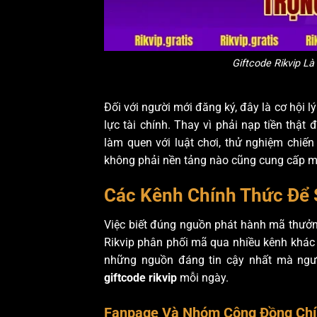
Giftcode Rikvip L
Đối với người mới đăng ký, đây là cơ hội
lực tài chính. Thay vì phải nạp tiền thật
làm quen với luật chơi, thử nghiệm chiến
không phải nền tảng nào cũng cung cấp m
Các Kênh Chính Thức Để 
Việc biết đúng nguồn phát hành mã thưởn
Rikvip phân phối mã qua nhiều kênh khác 
những nguồn đáng tin cậy nhất mà ngườ
giftcode rikvip
mỗi ngày.
Fanpage Và Nhóm Cộng Đồng Chí