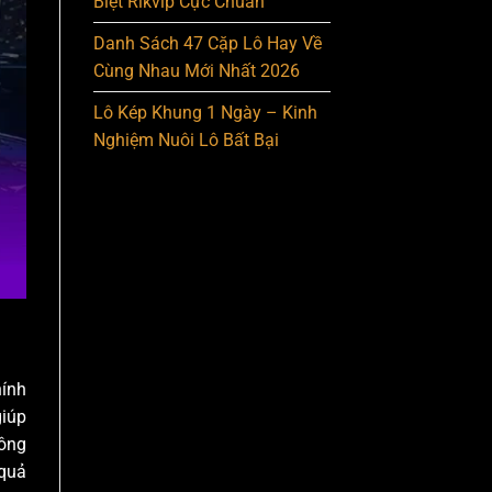
Biệt Rikvip Cực Chuẩn
Danh Sách 47 Cặp Lô Hay Về
Cùng Nhau Mới Nhất 2026
Lô Kép Khung 1 Ngày – Kinh
Nghiệm Nuôi Lô Bất Bại
ính
giúp
hông
 quả