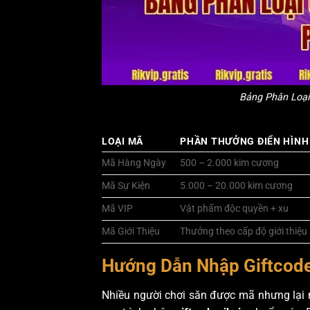
Bảng Phân Loại
LOẠI MÃ
PHẦN THƯỞNG ĐIỂN HÌNH
Mã Hàng Ngày
500 – 2.000 kim cương
Mã Sự Kiện
5.000 – 20.000 kim cương
Mã VIP
Vật phẩm độc quyền + xu
Mã Giới Thiệu
Thưởng theo cấp độ giới thiệu
Hướng Dẫn Nhập Giftcode
Nhiều người chơi săn được mã nhưng lại n