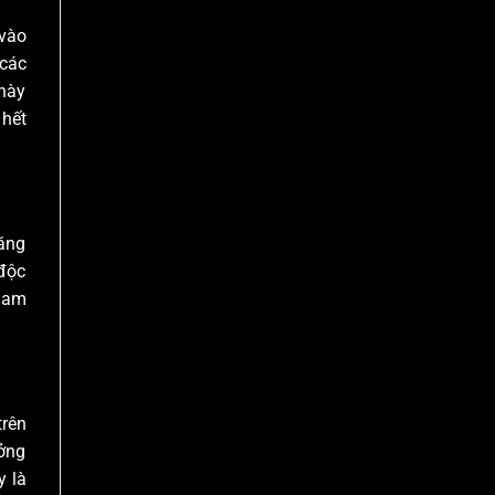
 vào
 các
 này
 hết
năng
độc
tham
trên
ởng
y là