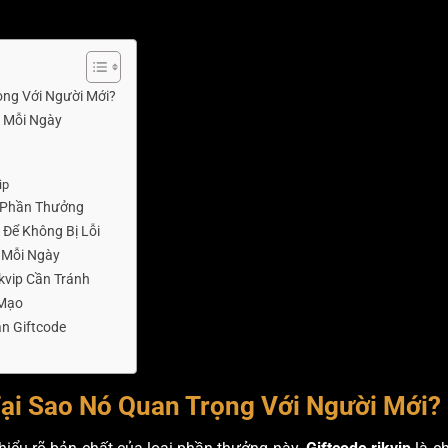
rọng Với Người Mới?
p Mỗi Ngày
ip
ị Phần Thưởng
Để Không Bị Lỗi
 Mỗi Ngày
kvip Cần Tránh
 Mạo
ận Giftcode
 Tại Sao Nó Quan Trọng Với Người Mới?