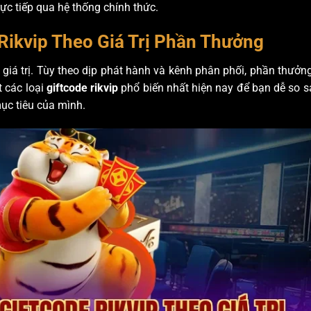
ực tiếp qua hệ thống chính thức.
Rikvip Theo Giá Trị Phần Thưởng
giá trị. Tùy theo dịp phát hành và kênh phân phối, phần thưởn
 các loại
giftcode rikvip
phổ biến nhất hiện nay để bạn dễ so 
ục tiêu của mình.