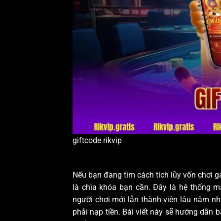
giftcode rikvip
Nếu bạn đang tìm cách tích lũy vốn chơi g
là chìa khóa bạn cần. Đây là hệ thống m
người chơi mới lẫn thành viên lâu năm n
phải nạp tiền. Bài viết này sẽ hướng dẫn