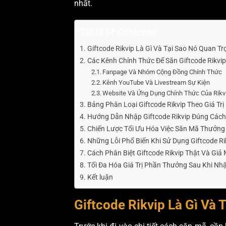
nhất.
Table of Contents
Giftcode Rikvip Là Gì Và Tại Sao Nó Quan T
Các Kênh Chính Thức Để Săn Giftcode Rikvi
Fanpage Và Nhóm Cộng Đồng Chính Thức
Kênh YouTube Và Livestream Sự Kiện
Website Và Ứng Dụng Chính Thức Của Rikv
Bảng Phân Loại Giftcode Rikvip Theo Giá Tr
Hướng Dẫn Nhập Giftcode Rikvip Đúng Cách 
Chiến Lược Tối Ưu Hóa Việc Săn Mã Thưởng
Những Lỗi Phổ Biến Khi Sử Dụng Giftcode Ri
Cách Phân Biệt Giftcode Rikvip Thật Và Giả
Tối Đa Hóa Giá Trị Phần Thưởng Sau Khi Nh
Kết luận
Giftcode Rikvip Là Gì Và