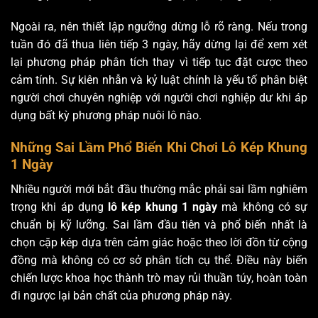
Ngoài ra, nên thiết lập ngưỡng dừng lỗ rõ ràng. Nếu trong
tuần đó đã thua liên tiếp 3 ngày, hãy dừng lại để xem xét
lại phương pháp phân tích thay vì tiếp tục đặt cược theo
cảm tính. Sự kiên nhẫn và kỷ luật chính là yếu tố phân biệt
người chơi chuyên nghiệp với người chơi nghiệp dư khi áp
dụng bất kỳ phương pháp nuôi lô nào.
Những Sai Lầm Phổ Biến Khi Chơi Lô Kép Khung
1 Ngày
Nhiều người mới bắt đầu thường mắc phải sai lầm nghiêm
trọng khi áp dụng
lô kép khung 1 ngày
mà không có sự
chuẩn bị kỹ lưỡng. Sai lầm đầu tiên và phổ biến nhất là
chọn cặp kép dựa trên cảm giác hoặc theo lời đồn từ cộng
đồng mà không có cơ sở phân tích cụ thể. Điều này biến
chiến lược khoa học thành trò may rủi thuần túy, hoàn toàn
đi ngược lại bản chất của phương pháp này.