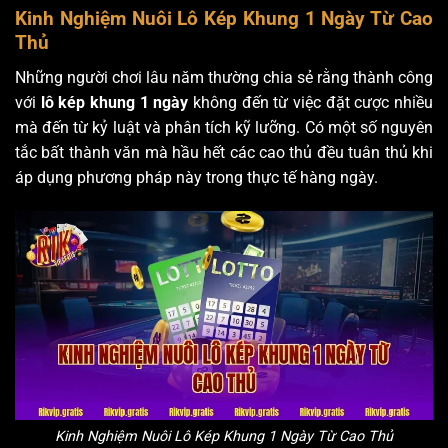
Kinh Nghiệm Nuôi Lô Kép Khung 1 Ngày Từ Cao
Thủ
Những người chơi lâu năm thường chia sẻ rằng thành công
với
lô kép khung 1 ngày
không đến từ việc đặt cược nhiều
mà đến từ kỷ luật và phân tích kỹ lưỡng. Có một số nguyên
tắc bất thành văn mà hầu hết các cao thủ đều tuân thủ khi
áp dụng phương pháp này trong thực tế hàng ngày.
Kinh Nghiệm Nuôi Lô Kép Khung 1 Ngày Từ Cao Thủ