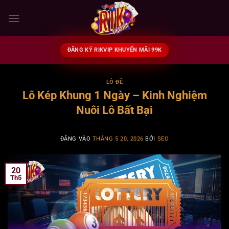
Bỏ
qua
nội
dung
ĐĂNG KÝ RIKVIP KHUYẾN MÃI 99K
LÔ ĐỀ
Lô Kép Khung 1 Ngày – Kinh Nghiệm
Nuôi Lô Bất Bại
ĐĂNG VÀO
THÁNG 5 20, 2026
BỞI
SEO
20
Th5