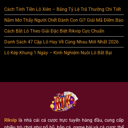
Cách Tính Tiền Lô Xiên – Bảng Tỷ Lệ Trả Thưởng Chi Tiết
Nằm Mơ Thấy Người Chết Đánh Con Gì? Giải Mã Điềm Báo
Cách Bắt Lô Theo Giải Đặc Biệt Rikvip Cực Chuẩn
Danh Sách 47 Cặp Lô Hay Về Cùng Nhau Mới Nhất 2026
Lô Kép Khung 1 Ngày – Kinh Nghiệm Nuôi Lô Bất Bại
Rikvip
là nhà cái cá cược trực tuyến hàng đầu, cung cấp
nhiều trò chơi như nổ hũ, bắn cá, game bài và cá cược thể