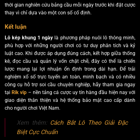
thời gian nghiên cứu bảng cầu mỗi ngày trước khi đặt cược
thay vì chỉ dựa vào một con số cố định.
Kết luận
Lô kép khung 1 ngày
là phương pháp nuôi lô thông minh,
phù hợp với những người chơi có tư duy phân tích và kỷ
luật cao. Khi được áp dụng đúng cách, kết hợp giữa thống
kê, đọc cầu và quản lý vốn chặt chẽ, đây có thể là chiến
lược mang lại lợi nhuận ổn định trong dài hạn. Để trải
nghiệm xổ số trực tuyến an toàn, minh bạch và có nhiều
công cụ hỗ trợ soi cầu chuyên nghiệp, hãy tham gia ngay
tại
Rik vip
– nền tảng cá cược uy tín hàng đầu hiện nay với
giao diện thân thiện và hệ thống bảo mật cao cấp dành
cho người chơi Việt Nam.
Xem thêm:
Cách Bắt Lô Theo Giải Đặc
Biệt Cực Chuẩn