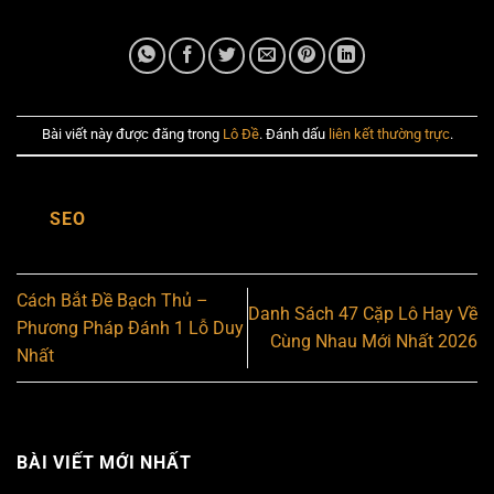
Bài viết này được đăng trong
Lô Đề
. Đánh dấu
liên kết thường trực
.
SEO
Cách Bắt Đề Bạch Thủ –
Danh Sách 47 Cặp Lô Hay Về
Phương Pháp Đánh 1 Lỗ Duy
Cùng Nhau Mới Nhất 2026
Nhất
BÀI VIẾT MỚI NHẤT