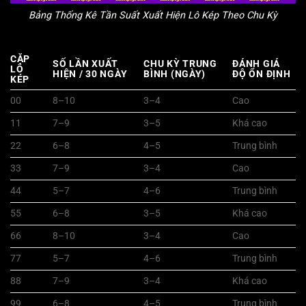
Bảng Thống Kê Tần Suất Xuất Hiện Lô Kép Theo Chu Kỳ
CẶP
SỐ LẦN XUẤT
CHU KỲ TRUNG
ĐÁNH GIÁ
LÔ
HIỆN / 30 NGÀY
BÌNH (NGÀY)
ĐỘ ỔN ĐỊNH
KÉP
00
8–10
3–4
Cao
11
7–9
3–5
Khá cao
22
6–8
4–5
Trung bình
33
7–9
3–4
Cao
44
5–7
4–6
Trung bình
55
6–8
3–5
Khá cao
66
8–10
3–4
Cao
77
5–7
4–6
Trung bình
88
7–9
3–4
Khá cao
99
6–8
4–5
Trung bình