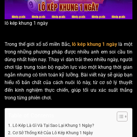
lô kép khung 1 ngày
Trong thế giới xổ số miền Bắc,
lô kép khung 1 ngày
là một
trong những phương pháp được nhiều anh em soi cầu tin
dùng nhất hiện nay. Thay vì dàn trải theo nhiều ngày, người
chơi tập trung toàn bộ nguồn lực vào một khung thời gian
ngắn nhưng có tính toán kỹ lưỡng. Bài viết này sẽ giúp bạn
hiểu rõ bản chất của cách nuôi lô này, từ cơ sở lý thuyết
đến kinh nghiệm thực chiến, giúp tối ưu xác suất thắng
trong từng phiên chơi.
Table of Contents
Lô Kép Là Gì Và Tại Sao Lại Khung 1 Ngày?
Cơ Sở Thống Kê Của Lô Kép Khung 1 Ngày