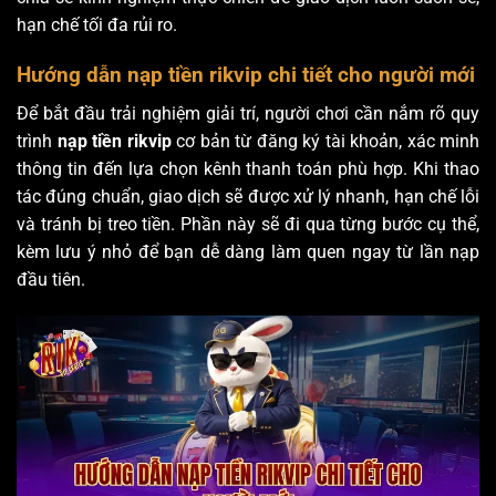
hạn chế tối đa rủi ro.
Hướng dẫn nạp tiền rikvip chi tiết cho người mới
Để bắt đầu trải nghiệm giải trí, người chơi cần nắm rõ quy
trình
nạp tiền rikvip
cơ bản từ đăng ký tài khoản, xác minh
thông tin đến lựa chọn kênh thanh toán phù hợp. Khi thao
tác đúng chuẩn, giao dịch sẽ được xử lý nhanh, hạn chế lỗi
và tránh bị treo tiền. Phần này sẽ đi qua từng bước cụ thể,
kèm lưu ý nhỏ để bạn dễ dàng làm quen ngay từ lần nạp
đầu tiên.