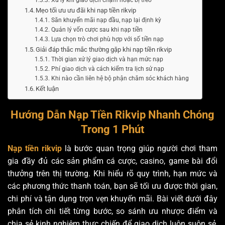
Xử lý khi giao dịch chậm hoặc bị treo
Mẹo tối ưu ưu đãi khi nạp tiền rikvip
Săn khuyến mãi nạp đầu, nạp lại định kỳ
Quản lý vốn cược sau khi nạp tiền
Lựa chọn trò chơi phù hợp với số tiền nạp
Giải đáp thắc mắc thường gặp khi nạp tiền rikvip
Thời gian xử lý giao dịch và hạn mức nạp
Phí giao dịch và cách kiểm tra lịch sử nạp
Khi nào cần liên hệ bộ phận chăm sóc khách hàng
Kết luận
Hướng Dẫn Nạp Tiền Rikvip Nhanh Chóng
Trong 1 Phút
Nạp tiền rikvip
là bước quan trọng giúp người chơi tham
gia đầy đủ các sản phẩm cá cược, casino, game bài đổi
thưởng trên thị trường. Khi hiểu rõ quy trình, hạn mức và
các phương thức thanh toán, bạn sẽ tối ưu được thời gian,
chi phí và tận dụng trọn vẹn khuyến mãi. Bài viết dưới đây
phân tích chi tiết từng bước, so sánh ưu nhược điểm và
chia sẻ kinh nghiệm thực chiến để giao dịch luôn suôn sẻ,