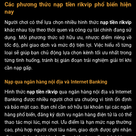
Các phương thức nạp tiền rikvip phổ biến hiện
nay
Người chơi có thể lựa chọn nhiều hình thức
nạp tiền rikvip
khác nhau tùy theo thói quen và công cụ tài chính đang sử
dụng. Mỗi phương thức sở hữu ưu, nhược điểm riêng về
tốc độ, phí giao dịch và mức độ tiện lợi. Việc hiểu rõ từng
loại sẽ giúp bạn chủ động lựa chọn kênh tối ưu nhất trong
từng tình huống, tránh bị gián đoạn trải nghiệm giải trí khi
cần nạp gấp.
Nạp qua ngân hàng nội địa và Internet Banking
Hình thức
nạp tiền rikvip
qua ngân hàng nội địa và Internet
Banking được nhiều người chơi ưa chuộng vì tính ổn định
và bảo mật cao. Bạn chỉ cần sở hữu tài khoản tại các ngân
hàng phổ biến, đăng ký dịch vụ ngân hàng điện tử là có thể
thao tác mọi lúc, mọi nơi. Ưu điểm là hạn mức nạp thường
cao, phù hợp người chơi lâu năm, giao dịch được ghi nhận