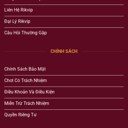
Liên Hệ Rikvip
Đại Lý Rikvip
Câu Hỏi Thường Gặp
CHÍNH SÁCH
Chính Sách Bảo Mật
Chơi Có Trách Nhiệm
Điều Khoản Và Điều Kiện
Miễn Trừ Trách Nhiệm
Quyền Riêng Tư