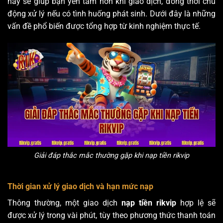
này sẽ giúp bạn yên tâm hơn khi giao dịch, đồng thời chủ
động xử lý nếu có tình huống phát sinh. Dưới đây là những
vấn đề phổ biến được tổng hợp từ kinh nghiệm thực tế.
Giải đáp thắc mắc thường gặp khi nạp tiền rikvip
Thời gian xử lý giao dịch và hạn mức nạp
Thông thường, một giao dịch
nạp tiền rikvip
hợp lệ sẽ
được xử lý trong vài phút, tùy theo phương thức thanh toán