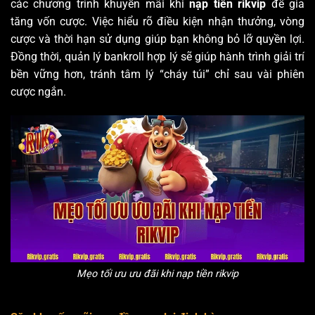
các chương trình khuyến mãi khi
nạp tiền rikvip
để gia
tăng vốn cược. Việc hiểu rõ điều kiện nhận thưởng, vòng
cược và thời hạn sử dụng giúp bạn không bỏ lỡ quyền lợi.
Đồng thời, quản lý bankroll hợp lý sẽ giúp hành trình giải trí
bền vững hơn, tránh tâm lý “cháy túi” chỉ sau vài phiên
cược ngắn.
Mẹo tối ưu ưu đãi khi nạp tiền rikvip