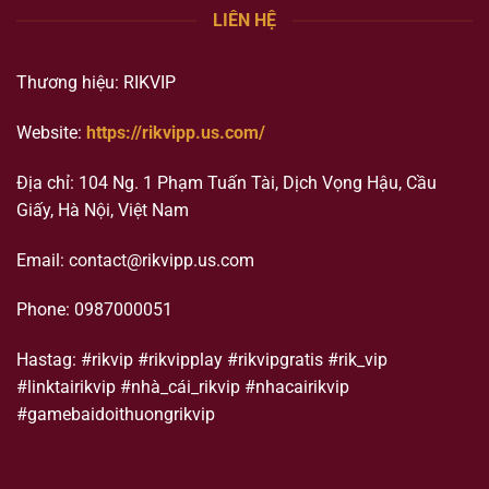
LIÊN HỆ
Thương hiệu: RIKVIP
Website:
https://rikvipp.us.com/
Địa chỉ: 104 Ng. 1 Phạm Tuấn Tài, Dịch Vọng Hậu, Cầu
Giấy, Hà Nội, Việt Nam
Email:
contact@rikvipp.us.com
Phone: 0987000051
Hastag: #rikvip #rikvipplay #rikvipgratis #rik_vip
#linktairikvip #nhà_cái_rikvip #nhacairikvip
#gamebaidoithuongrikvip