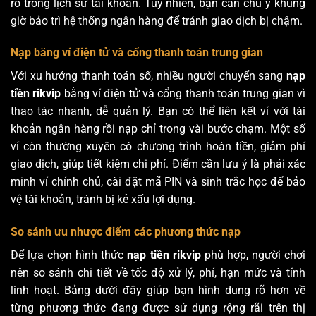
rõ trong lịch sử tài khoản. Tuy nhiên, bạn cần chú ý khung
giờ bảo trì hệ thống ngân hàng để tránh giao dịch bị chậm.
Nạp bằng ví điện tử và cổng thanh toán trung gian
Với xu hướng thanh toán số, nhiều người chuyển sang
nạp
tiền rikvip
bằng ví điện tử và cổng thanh toán trung gian vì
thao tác nhanh, dễ quản lý. Bạn có thể liên kết ví với tài
khoản ngân hàng rồi nạp chỉ trong vài bước chạm. Một số
ví còn thường xuyên có chương trình hoàn tiền, giảm phí
giao dịch, giúp tiết kiệm chi phí. Điểm cần lưu ý là phải xác
minh ví chính chủ, cài đặt mã PIN và sinh trắc học để bảo
vệ tài khoản, tránh bị kẻ xấu lợi dụng.
So sánh ưu nhược điểm các phương thức nạp
Để lựa chọn hình thức
nạp tiền rikvip
phù hợp, người chơi
nên so sánh chi tiết về tốc độ xử lý, phí, hạn mức và tính
linh hoạt. Bảng dưới đây giúp bạn hình dung rõ hơn về
từng phương thức đang được sử dụng rộng rãi trên thị