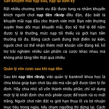
Săn khuyến mãi nạp đầu, nạp lại định kỳ
Rất nhiều chương trình ưu đãi được tung ra nhằm khuyến
khích người chơi
nạp tiền rikvip
đều đặn, đặc biệt là
khuyến mãi nạp đầu cho thành viên mới. Bạn nên thường
xuyên theo dõi mục khuyến mãi, đọc kỹ thể lệ để nắm
được tỷ lệ thưởng, mức nạp tối thiểu và giới hạn tiền
thưởng tối đa. Bằng cách canh đúng thời điểm sự kiện,
người chơi có thể nhận thêm một khoản vốn đáng kể, hỗ
trợ trải nghiệm nhiều sản phẩm cá cược khác nhau mà
không phải tăng tiền thật quá nhiều.
Quản lý vốn cược sau khi nạp tiền
Sau khi
nạp tiền rikvip
, việc quản lý bankroll khoa học là
chìa khóa giúp bạn chơi lâu dài mà vẫn giữ được tâm lý ổn
định. Hãy chia nhỏ số vốn thành nhiều phần, chỉ sử dụng
một tỷ lệ nhất định cho mỗi phiên cược để tránh rủi ro mất
trắng. Người chơi nên đặt ra giới hạn thua lỗ và lợi nhuận
mục tiêu trong ngày, nếu chạm ngưỡng thì dừng lại. Cách