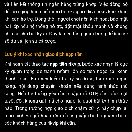
và liên kết thông tin ngân hàng trùng khớp. Việc đồng bộ
dữ liệu giúp hạn chế rủi ro bị treo giao dịch hoặc khó khăn
khi cần hỗ trợ. Đồng thời, người chơi nên kích hoạt bảo mật
hai lớp nếu hệ thống hỗ trợ, đặt mật khẩu mạnh và không
chia sẻ cho bất kỳ ai. Đây là nền tảng quan trọng để bảo vệ
số dư và lịch sử cá cược.
Lưu ý khi xác nhận giao dịch nạp tiền
Khi hoàn tất thao tác
nạp tiền rikvip
, bước xác nhận là cực
kỳ quan trọng để tránh nhầm lẫn số tiền hoặc sai kênh
thanh toán. Bạn nên kiểm tra kỹ số dư ví, hạn mức ngân
hàng, nội dung chuyển khoản nếu dùng hình thức thủ
công. Nếu hệ thống yêu cầu nhập mã OTP, cần bảo mật
tuyệt đối, không gửi mã cho người lạ dưới bất kỳ hình thức
nào. Trong trường hợp giao dịch chậm xử lý, hãy chụp lại
màn hình và giữ hóa đơn để cung cấp cho bộ phận chăm
sóc khách hàng của rikvip khi cần.