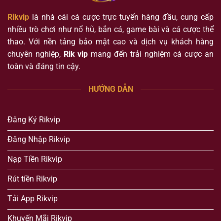
Rikvip
là nhà cái cá cược trực tuyến hàng đầu, cung cấp
nhiều trò chơi như nổ hũ, bắn cá, game bài và cá cược thể
thao. Với nền tảng bảo mật cao và dịch vụ khách hàng
chuyên nghiệp,
Rik vip
mang đến trải nghiệm cá cược an
toàn và đáng tin cậy.
HƯỚNG DẪN
Đăng Ký Rikvip
Đăng Nhập Rikvip
Nạp Tiền Rikvip
Rút tiền Rikvip
Tải App Rikvip
Khuyến Mãi Rikvip