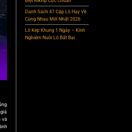
Biệt Rikvip Cực Chuẩn
Danh Sách 47 Cặp Lô Hay Về
Cùng Nhau Mới Nhất 2026
Lô Kép Khung 1 Ngày – Kinh
Nghiệm Nuôi Lô Bất Bại
cũng
 giả
n và
ránh