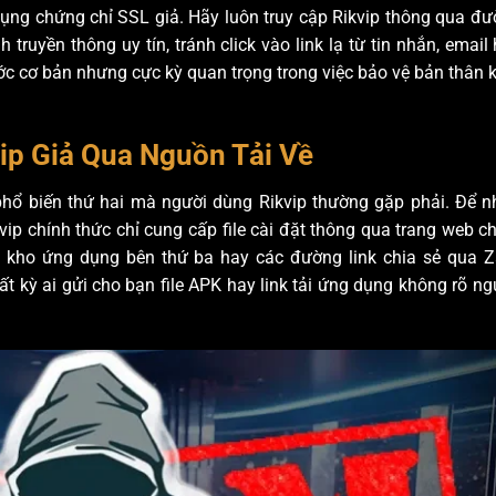
ụng chứng chỉ SSL giả. Hãy luôn truy cập Rikvip thông qua đ
 truyền thông uy tín, tránh click vào link lạ từ tin nhắn, email
c cơ bản nhưng cực kỳ quan trọng trong việc bảo vệ bản thân 
ip Giả Qua Nguồn Tải Về
phổ biến thứ hai mà người dùng Rikvip thường gặp phải. Để 
vip chính thức chỉ cung cấp file cài đặt thông qua trang web c
 kho ứng dụng bên thứ ba hay các đường link chia sẻ qua Z
t kỳ ai gửi cho bạn file APK hay link tải ứng dụng không rõ n