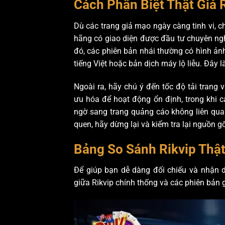
Cách Phân Biệt Thật Giả R
Dù các trang giả mạo ngày càng tinh vi, ch
hãng có giao diện được đầu tư chuyên ngh
đó, các phiên bản nhái thường có hình ảnh 
tiếng Việt hoặc bản dịch máy lộ liễu. Đây 
Ngoài ra, hãy chú ý đến tốc độ tải trang
ưu hóa để hoạt động ổn định, trong khi 
ngờ sang trang quảng cáo không liên quan
quen, hãy dừng lại và kiểm tra lại nguồn g
Bảng So Sánh Rikvip Thậ
Để giúp bạn dễ dàng đối chiếu và nhận d
giữa Rikvip chính thống và các phiên bản