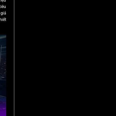
riệu
tiêu
 giả
hiết