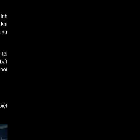
hính
 khi
dung
 tối
 bất
thói
biệt