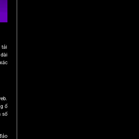
 tải
 dài
 xác
web.
ng ổ
m số
 đảo