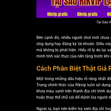
Tại Sao R
Bên cạnh đó, nhiều người chơi mới chưa 
ứng dụng hay đăng ký tài khoản. Điều này
mà không bị phát hiện. Hiểu rõ lý do tại 
minh tính xác thực của nền tảng trước khi 
Cách Phân Biệt Thật Giả 
Một trong những dấu hiệu rõ ràng nhất để 
Trang chính thức của Rikvip luôn sử dụng
khóa màu xanh trên thanh địa chỉ trình du
hoặc thay thế chữ cái để đánh lừa người dùn
Ngoài ra, bạn nên kiểm tra xem địa chỉ tr