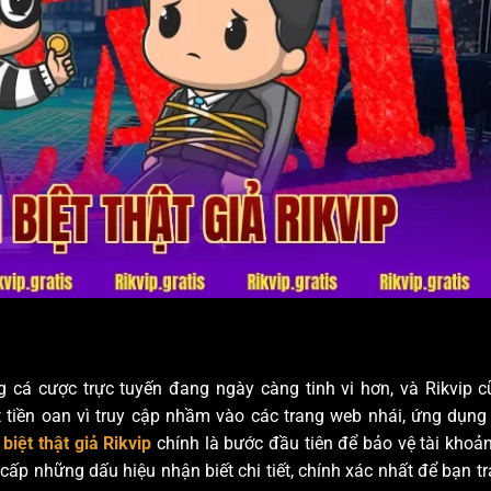
g cá cược trực tuyến đang ngày càng tinh vi hơn, và Rikvip 
 tiền oan vì truy cập nhầm vào các trang web nhái, ứng dụng
biệt thật giả Rikvip
chính là bước đầu tiên để bảo vệ tài khoả
 cấp những dấu hiệu nhận biết chi tiết, chính xác nhất để bạn t