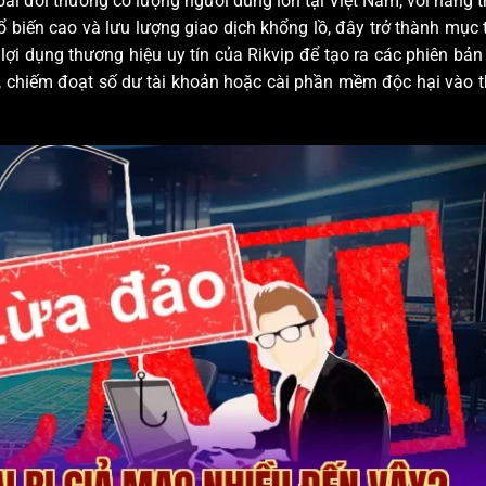
ài đổi thưởng có lượng người dùng lớn tại Việt Nam, với hàng t
 biến cao và lưu lượng giao dịch khổng lồ, đây trở thành mục 
ợi dụng thương hiệu uy tín của Rikvip để tạo ra các phiên bản
chiếm đoạt số dư tài khoản hoặc cài phần mềm độc hại vào t