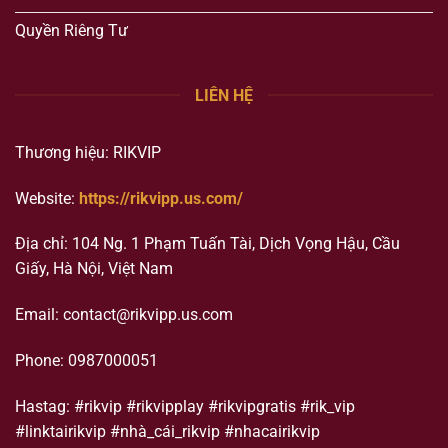
Quyền Riêng Tư
LIÊN HỆ
Thương hiệu: RIKVIP
Website:
https://rikvipp.us.com/
Địa chỉ: 104 Ng. 1 Phạm Tuấn Tài, Dịch Vọng Hậu, Cầu
Giấy, Hà Nội, Việt Nam
Email:
contact@rikvipp.us.com
Phone: 0987000051
Hastag: #rikvip #rikvipplay #rikvipgratis #rik_vip
#linktairikvip #nhà_cái_rikvip #nhacairikvip