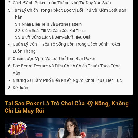
Cách Đánh Poker Luôn Thắng Nhờ Tư Duy Xác Suất
Tâm Lý Chiến Trong Poker: Đọc Vị Đối Thủ Và Kiểm Soát Bản
Thân
Nhận Diện Tells Và Betting Pattern
Kiểm Soát Tilt Và Cảm Xúc Khi Thua
Bluff Đúng Lúc Và Semi-Bluff Hiệu Quả
Quản Lý Vốn — Yếu Tố Sống Còn Trong Cách Đánh Poker
Luôn Thắng
Chiến Lược Vị Trí Và Lợi Thế Trên Bàn Poker
Đọc Board Texture Và Điều Chỉnh Chiến Thuật Theo Từng
Ván
Những Sai Lầm Phổ Biến Khiến Người Chơi Thua Liên Tục
Kết luận
Tại Sao Poker Là Trò Chơi Của Kỹ Năng, Không
Chỉ Là May Rủi