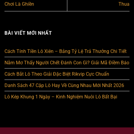
Chơi Là Ghiền
Thua
BÀI VIẾT MỚI NHẤT
Cách Tính Tiền Lô Xiên – Bảng Tỷ Lệ Trả Thưởng Chi Tiết
Nằm Mơ Thấy Người Chết Đánh Con Gì? Giải Mã Điềm Báo
Cách Bắt Lô Theo Giải Đặc Biệt Rikvip Cực Chuẩn
Danh Sách 47 Cặp Lô Hay Về Cùng Nhau Mới Nhất 2026
Lô Kép Khung 1 Ngày – Kinh Nghiệm Nuôi Lô Bất Bại