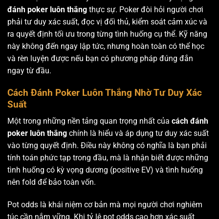
đánh poker luôn thắng
thực sự. Poker đòi hỏi người chơi
phải tư duy xác suất, đọc vị đối thủ, kiểm soát cảm xúc và
ra quyết định tối ưu trong từng tình huống cụ thể. Kỹ năng
này không đến ngay lập tức, nhưng hoàn toàn có thể học
và rèn luyện được nếu bạn có phương pháp đúng đắn
ngay từ đầu.
Cách Đánh Poker Luôn Thắng Nhờ Tư Duy Xác
Suất
Một trong những nền tảng quan trọng nhất của
cách đánh
poker luôn thắng
chính là hiểu và áp dụng tư duy xác suất
vào từng quyết định. Điều này không có nghĩa là bạn phải
tính toán phức tạp trong đầu, mà là nhận biết được những
tình huống có kỳ vọng dương (positive EV) và tình huống
nên fold để bảo toàn vốn.
Pot odds là khái niệm cơ bản mà mọi người chơi nghiêm
túc cần nắm vững. Khi tỷ lệ pot odds cao hơn xác suất