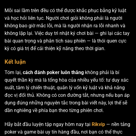
Mỗi sai lầm trên đều có thể được khắc phục bằng kỷ luật
và học hỏi liên tục. Người chơi giỏi không phải là người
không bao giờ mắc lỗi, mà là người nhận ra lỗi nhanh và
không lặp lại. Việc duy trì nhật ký chơi bài — ghi lại các tay
bài quan trọng và phân tích sau phiên — là thói quen cực
kỳ có giá trị để cải thiện kỹ năng theo thời gian.
Kết luận
Tóm lại,
cách đánh poker luôn thắng
không phải là bí
quyết thần kỳ mà là tổng hòa của nhiều yếu tố: tư duy xác
suất, tâm lý chiến thuật, quản lý vốn kỷ luật và khả năng
đọc vị đối thủ. Không có con đường tắt, nhưng nếu bạn áp
dụng đúng những nguyên tắc trong bài viết này, lợi thế sẽ
dần nghiêng về phía bạn theo từng phiên chơi.
Hãy bắt đầu luyện tập ngay hôm nay tại
Rikvip
— nền tảng
poker và game bài uy tín hàng đầu, nơi bạn có thể thực