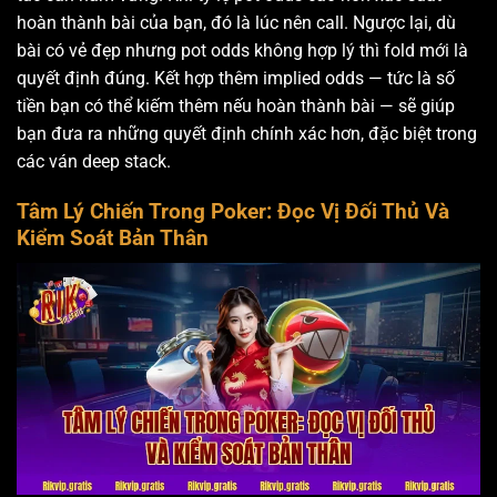
hoàn thành bài của bạn, đó là lúc nên call. Ngược lại, dù
bài có vẻ đẹp nhưng pot odds không hợp lý thì fold mới là
quyết định đúng. Kết hợp thêm implied odds — tức là số
tiền bạn có thể kiếm thêm nếu hoàn thành bài — sẽ giúp
bạn đưa ra những quyết định chính xác hơn, đặc biệt trong
các ván deep stack.
Tâm Lý Chiến Trong Poker: Đọc Vị Đối Thủ Và
Kiểm Soát Bản Thân