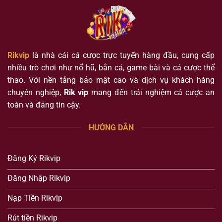
Rikvip
là nhà cái cá cược trực tuyến hàng đầu, cung cấp
nhiều trò chơi như nổ hũ, bắn cá, game bài và cá cược thể
thao. Với nền tảng bảo mật cao và dịch vụ khách hàng
chuyên nghiệp,
Rik vip
mang đến trải nghiệm cá cược an
toàn và đáng tin cậy.
HƯỚNG DẪN
Đăng Ký Rikvip
Đăng Nhập Rikvip
Nạp Tiền Rikvip
Rút tiền Rikvip